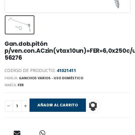
Gan.dob.pitón
p/ven.con.ACzin(vtax10un)»FER»6,0x250c/
56276
CODIGO DE PRODUCTO:
41021411
FAMILIA:
GANCHOS VARIOS - USO DOMÉSTICO
MARCA:
FER
AÑADIR AL CARRITO