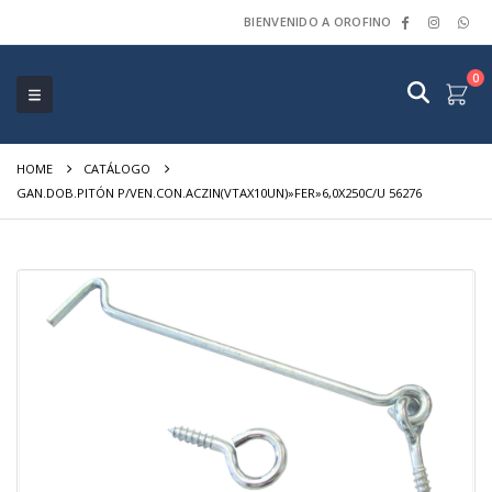
BIENVENIDO A OROFINO
0
HOME
CATÁLOGO
GAN.DOB.PITÓN P/VEN.CON.ACZIN(VTAX10UN)»FER»6,0X250C/U 56276