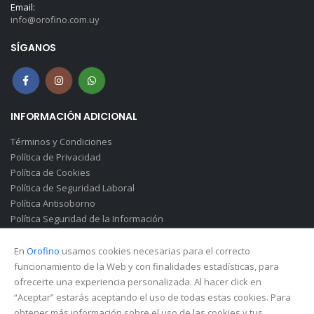
Email:
info@orofino.com.uy
SÍGANOS
INFORMACIÓN ADICIONAL
Términos y Condiciones
Política de Privacidad
Política de Cookies
Política de Seguridad Laboral
Política Antisoborno
Política Seguridad de la Información
Canal de Denuncias(Soborno)
En
Orofino
usamos cookies necesarias para el correcto
funcionamiento de la Web y con finalidades estadísticas, para
ofrecerte una experiencia personalizada. Al hacer click en
“Aceptar” estarás aceptando el uso de todas estas cookies. Para
obtener más información sobre el uso de las cookies y tus