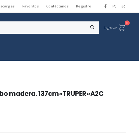
scargas
Favoritos
Contáctanos
Registro
|
0
Ingresar
cabo madera. 137cm»TRUPER»A2C