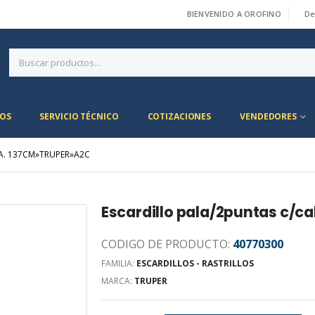
BIENVENIDO A OROFINO
De
|
OS
SERVICIO TÉCNICO
COTIZACIONES
VENDEDORES
A. 137CM»TRUPER»A2C
Escardillo pala/2puntas c/
CODIGO DE PRODUCTO:
40770300
FAMILIA:
ESCARDILLOS - RASTRILLOS
MARCA:
TRUPER