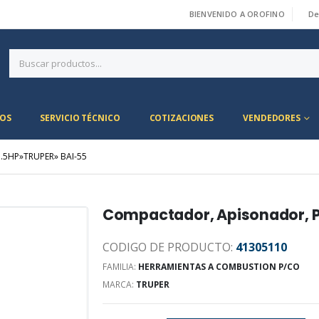
BIENVENIDO A OROFINO
De
|
OS
SERVICIO TÉCNICO
COTIZACIONES
VENDEDORES
5HP»TRUPER» BAI-55
Compactador, Apisonador, P
CODIGO DE PRODUCTO:
41305110
FAMILIA:
HERRAMIENTAS A COMBUSTION P/CO
MARCA:
TRUPER