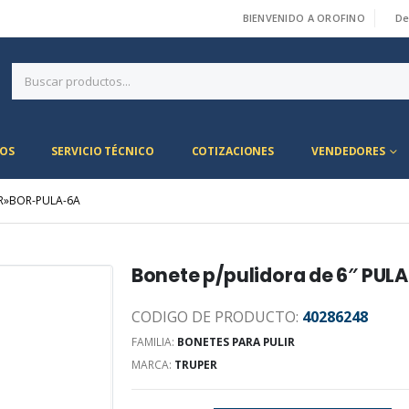
BIENVENIDO A OROFINO
De
|
OS
SERVICIO TÉCNICO
COTIZACIONES
VENDEDORES
ER»BOR-PULA-6A
Bonete p/pulidora de 6″ PU
CODIGO DE PRODUCTO:
40286248
FAMILIA:
BONETES PARA PULIR
MARCA:
TRUPER