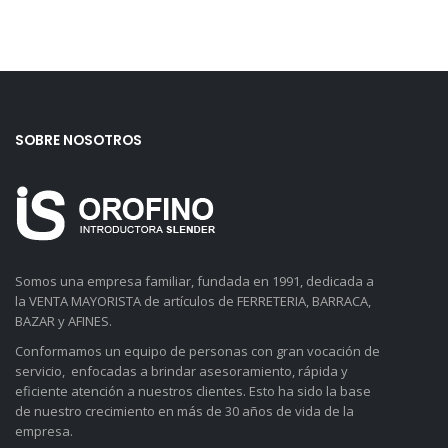
SOBRE NOSOTROS
Somos una empresa familiar, fundada en 1991, dedicada a
la VENTA MAYORISTA de artículos de FERRETERIA, BARRACA,
BAZAR y AFINES.
Conformamos un equipo de personas con gran vocación de
servicio, enfocadas a brindar asesoramiento, rápida y
eficiente atención a nuestros clientes. Esto ha sido la base
de nuestro crecimiento en más de 30 años de vida de la
empresa.