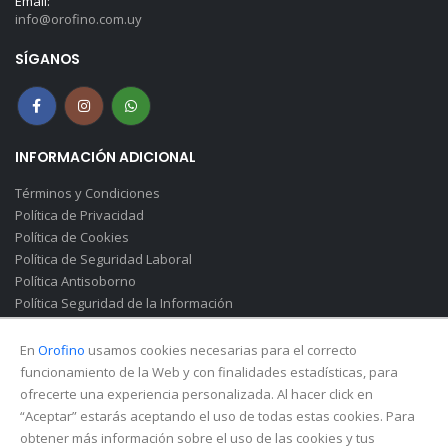
Email:
info@orofino.com.uy
SÍGANOS
INFORMACIÓN ADICIONAL
Términos y Condiciones
Política de Privacidad
Política de Cookies
Política de Seguridad Laboral
Política Antisoborno
Política Seguridad de la Información
Canal de Denuncias(Soborno)
En
Orofino
usamos cookies necesarias para el correcto
funcionamiento de la Web y con finalidades estadísticas, para
ofrecerte una experiencia personalizada. Al hacer click en
“Aceptar” estarás aceptando el uso de todas estas cookies. Para
obtener más información sobre el uso de las cookies y tus