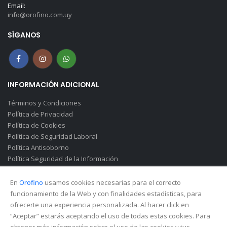
Email:
info@orofino.com.uy
SÍGANOS
INFORMACIÓN ADICIONAL
Términos y Condiciones
Política de Privacidad
Política de Cookies
Política de Seguridad Laboral
Política Antisoborno
Política Seguridad de la Información
Canal de Denuncias(Soborno)
En
Orofino
usamos cookies necesarias para el correcto
funcionamiento de la Web y con finalidades estadísticas, para
ofrecerte una experiencia personalizada. Al hacer click en
“Aceptar” estarás aceptando el uso de todas estas cookies. Para