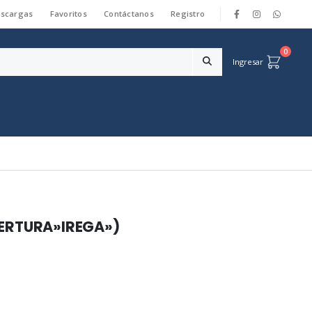
scargas
Favoritos
Contáctanos
Registro
|
0
Ingresar
PERTURA»IREGA»)