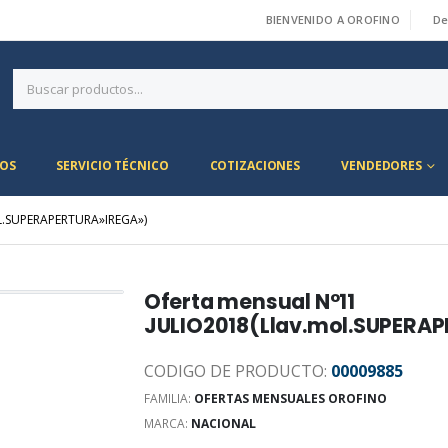
BIENVENIDO A OROFINO
De
|
OS
SERVICIO TÉCNICO
COTIZACIONES
VENDEDORES
L.SUPERAPERTURA»IREGA»)
Oferta mensual N°11
JULIO2018(Llav.mol.SUPERA
CODIGO DE PRODUCTO:
00009885
FAMILIA:
OFERTAS MENSUALES OROFINO
MARCA:
NACIONAL