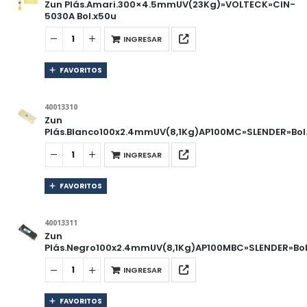
Zun Plás.Amari.300×4.5mmUV(23Kg)»VOLTECK»CIN-
5030A Bol.x50u
INGRESAR
FAVORITOS
40013310
Zun
Plás.Blanco100x2.4mmUV(8,1Kg)AP100MC»SLENDER»Bol
INGRESAR
FAVORITOS
40013311
Zun
Plás.Negro100x2.4mmUV(8,1Kg)AP100MBC»SLENDER»Bol
INGRESAR
FAVORITOS