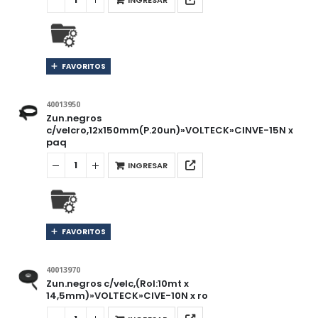
FAVORITOS
40013950
Zun.negros
c/velcro,12x150mm(P.20un)»VOLTECK»CINVE-15N x
paq
INGRESAR
FAVORITOS
40013970
Zun.negros c/velc,(Rol:10mt x
14,5mm)»VOLTECK»CIVE-10N x ro