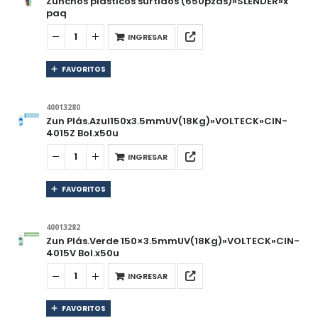
Zunchos plásticos surtidos (650pzas)»SLENDER»x
paq
INGRESAR
FAVORITOS
40013280
Zun Plás.Azul150x3.5mmUV(18Kg)»VOLTECK»CIN-
4015Z Bol.x50u
INGRESAR
FAVORITOS
40013282
Zun Plás.Verde 150×3.5mmUV(18Kg)»VOLTECK»CIN-
4015V Bol.x50u
INGRESAR
FAVORITOS