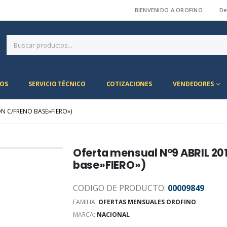
BIENVENIDO A OROFINO
De
|
OS
SERVICIO TÉCNICO
COTIZACIONES
VENDEDORES
N C/FRENO BASE»FIERO»)
Oferta mensual N°9 ABRIL 20
base»FIERO»)
CODIGO DE PRODUCTO:
00009849
FAMILIA:
OFERTAS MENSUALES OROFINO
MARCA:
NACIONAL