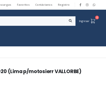
scargas
Favoritos
Contáctanos
Registro
|
0
Ingresar
020 (Lima p/motosierr VALLORBE)