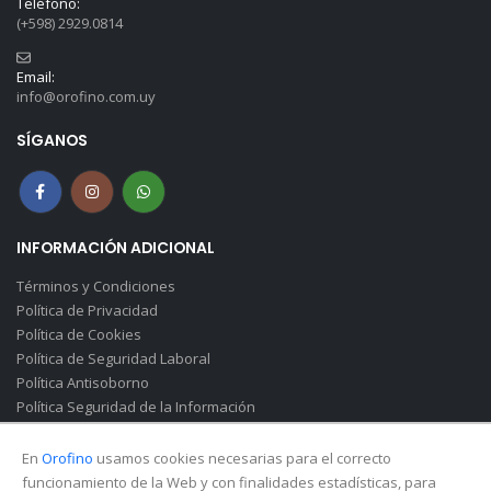
Teléfono:
(+598) 2929.0814
Email:
info@orofino.com.uy
SÍGANOS
INFORMACIÓN ADICIONAL
Términos y Condiciones
Política de Privacidad
Política de Cookies
Política de Seguridad Laboral
Política Antisoborno
Política Seguridad de la Información
Canal de Denuncias(Soborno)
En
Orofino
usamos cookies necesarias para el correcto
funcionamiento de la Web y con finalidades estadísticas, para