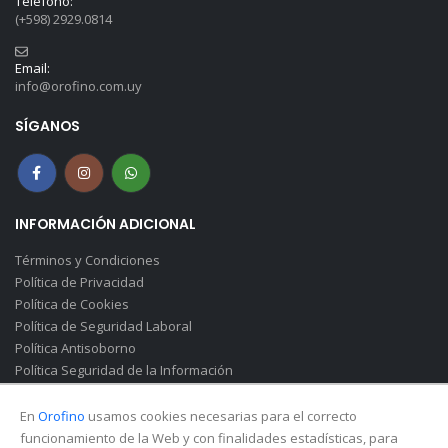
Teléfono:
(+598) 2929.0814
Email:
info@orofino.com.uy
SÍGANOS
INFORMACIÓN ADICIONAL
Términos y Condiciones
Política de Privacidad
Política de Cookies
Política de Seguridad Laboral
Política Antisoborno
Política Seguridad de la Información
Canal de Denuncias(Soborno)
En
Orofino
usamos cookies necesarias para el correcto
funcionamiento de la Web y con finalidades estadísticas, para