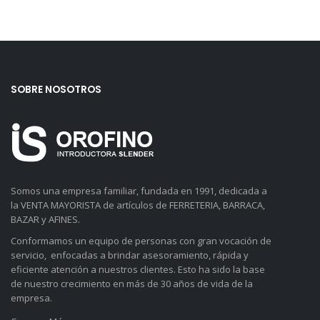
SOBRE NOSOTROS
Somos una empresa familiar, fundada en 1991, dedicada a
la VENTA MAYORISTA de artículos de FERRETERIA, BARRACA,
BAZAR y AFINES.
Conformamos un equipo de personas con gran vocación de
servicio, enfocadas a brindar asesoramiento, rápida y
eficiente atención a nuestros clientes. Esto ha sido la base
de nuestro crecimiento en más de 30 años de vida de la
empresa.