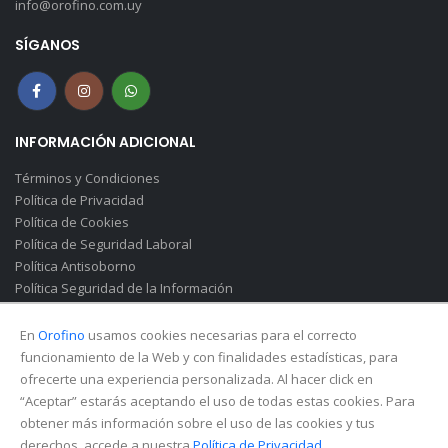
info@orofino.com.uy
SÍGANOS
INFORMACIÓN ADICIONAL
Términos y Condiciones
Política de Privacidad
Política de Cookies
Política de Seguridad Laboral
Política Antisoborno
Política Seguridad de la Información
Canal de Denuncias(Soborno)
En
Orofino
usamos cookies necesarias para el correcto
funcionamiento de la Web y con finalidades estadísticas, para
ofrecerte una experiencia personalizada. Al hacer click en
“Aceptar” estarás aceptando el uso de todas estas cookies. Para
obtener más información sobre el uso de las cookies y tus
derechos, accede a nuestra
Política de Privacidad