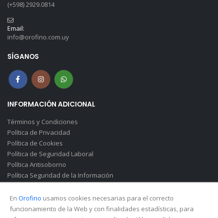
(+598) 2929.0814
Email:
info@orofino.com.uy
SÍGANOS
INFORMACIÓN ADICIONAL
Términos y Condiciones
Política de Privacidad
Política de Cookies
Política de Seguridad Laboral
Política Antisoborno
Política Seguridad de la Información
Canal de Denuncias(Soborno)
En
Orofino
usamos cookies necesarias para el correcto
funcionamiento de la Web y con finalidades estadísticas, para