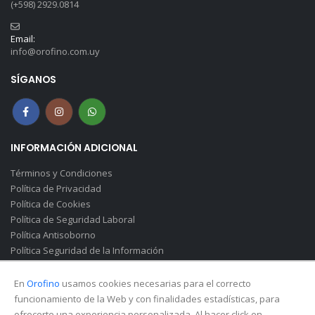
(+598) 2929.0814
Email:
info@orofino.com.uy
SÍGANOS
INFORMACIÓN ADICIONAL
Términos y Condiciones
Política de Privacidad
Política de Cookies
Política de Seguridad Laboral
Política Antisoborno
Política Seguridad de la Información
Canal de Denuncias(Soborno)
En
Orofino
usamos cookies necesarias para el correcto
funcionamiento de la Web y con finalidades estadísticas, para
ofrecerte una experiencia personalizada. Al hacer click en