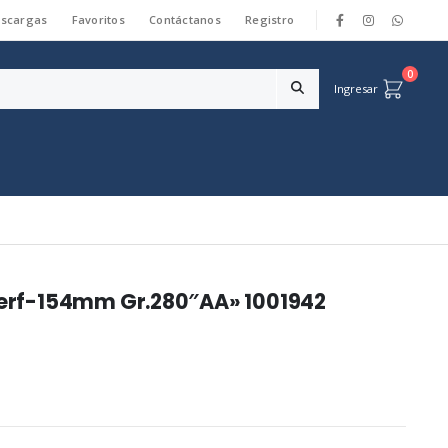
scargas
Favoritos
Contáctanos
Registro
|
0
Ingresar
6perf-154mm Gr.280″AA» 1001942