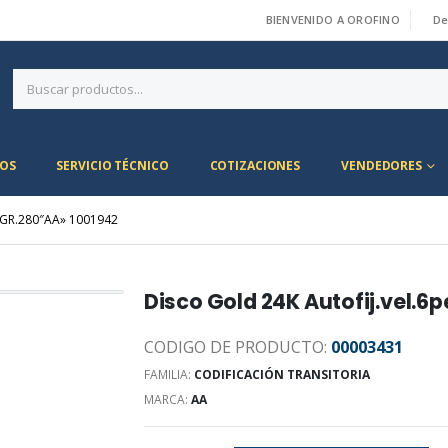
BIENVENIDO A OROFINO
De
|
OS
SERVICIO TÉCNICO
COTIZACIONES
VENDEDORES
 GR.280″AA» 1001942
Disco Gold 24K Autofij.vel.
CODIGO DE PRODUCTO:
00003431
FAMILIA:
CODIFICACIÓN TRANSITORIA
MARCA:
AA