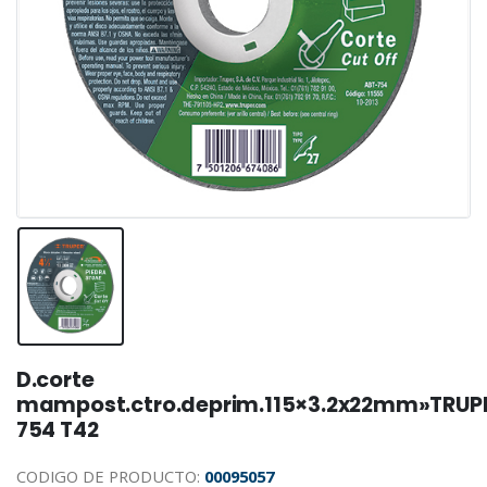
D.corte
mampost.ctro.deprim.115×3.2x22mm»TRUP
754 T42
CODIGO DE PRODUCTO:
00095057