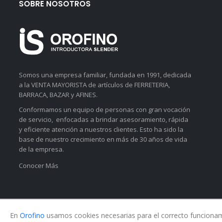
SOBRE NOSOTROS
Somos una empresa familiar, fundada en 1991, dedicada
a la VENTA MAYORISTA de artículos de FERRETERIA,
BARRACA, BAZAR y AFINES.
Conformamos un equipo de personas con gran vocación
de servicio, enfocadas a brindar asesoramiento, rápida
y eficiente atención a nuestros clientes. Esto ha sido la
base de nuestro crecimiento en más de 30 años de vida
de la empresa.
Conocer Más
En
Orofino
usamos cookies necesarias para el correcto funcionamie