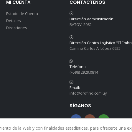
MI CUENTA
CONTÁCTENOS
Estado de Cuenta
Dirección Administración:
Detalles
BATOVI 2082
Direcciones
Dirección Centro Logístico "El Embr
Camino Carlos A. López 6925
Teléfono:
(+598) 2929.0814
Email:
info@orofino.com.uy
SÍGANOS
nto de la Web y con finalidades estadísticas, para ofrecerte una expe