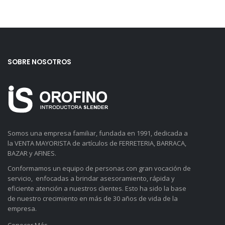
SOBRE NOSOTROS
Somos una empresa familiar, fundada en 1991, dedicada a
la VENTA MAYORISTA de artículos de FERRETERIA, BARRACA,
BAZAR y AFINES.
Conformamos un equipo de personas con gran vocación de
servicio, enfocadas a brindar asesoramiento, rápida y
eficiente atención a nuestros clientes. Esto ha sido la base
de nuestro crecimiento en más de 30 años de vida de la
empresa.