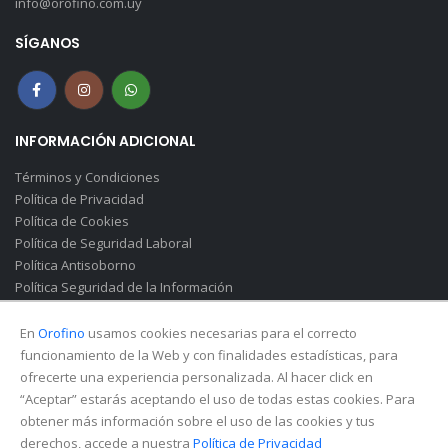
info@orofino.com.uy
SÍGANOS
INFORMACIÓN ADICIONAL
Términos y Condiciones
Política de Privacidad
Política de Cookies
Política de Seguridad Laboral
Política Antisoborno
Política Seguridad de la Información
Canal de Denuncias(Soborno)
En
Orofino
usamos cookies necesarias para el correcto
funcionamiento de la Web y con finalidades estadísticas, para
ofrecerte una experiencia personalizada. Al hacer click en
“Aceptar” estarás aceptando el uso de todas estas cookies. Para
obtener más información sobre el uso de las cookies y tus
derechos, accede a nuestra
Política de Privacidad