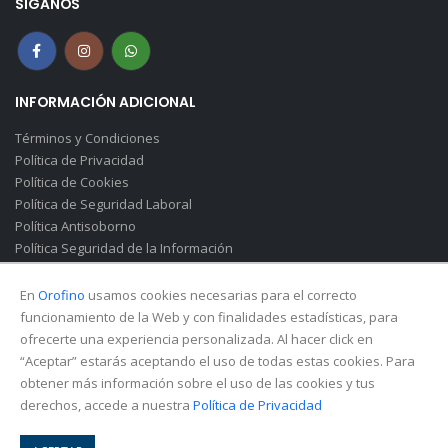
SÍGANOS
INFORMACIÓN ADICIONAL
Términos y Condiciones
Política de Privacidad
Política de Cookies
Política de Seguridad Laboral
Política Antisoborno
Política Seguridad de la Información
Canal de Denuncias(Soborno)
En
Orofino
usamos cookies necesarias para el correcto
funcionamiento de la Web y con finalidades estadísticas, para
ofrecerte una experiencia personalizada. Al hacer click en
“Aceptar” estarás aceptando el uso de todas estas cookies. Para
obtener más información sobre el uso de las cookies y tus
derechos, accede a nuestra
Política de Privacidad
© Copyright 2026. All Rights Reserved.