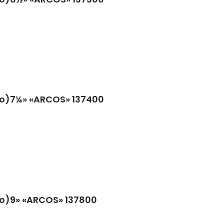
nio)7¼» «ARCOS» 137400
nio)9» «ARCOS» 137800