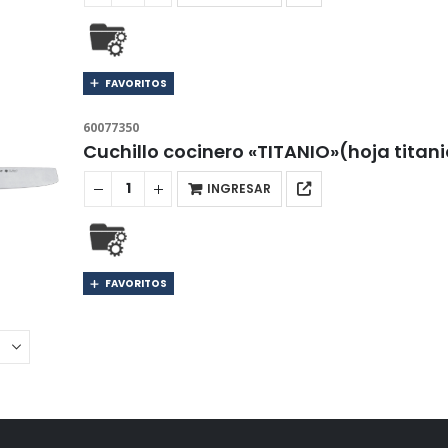
FAVORITOS
60077350
Cuchillo cocinero «TITANIO»(hoja tita
INGRESAR
FAVORITOS